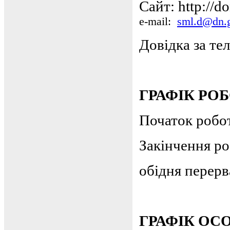
Сайт: http://d
e-mail:
sml.d@dn.
Довідка за т
ГРАФІК РО
Початок робот
Закінчення ро
обідня перерва
ГРАФІК ОС