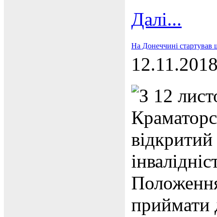
Далі...
На Донеччині стартував щ
12.11.201
З 12 лист
Краматорс
відкритий 
інвалідніс
Положення
приймати д