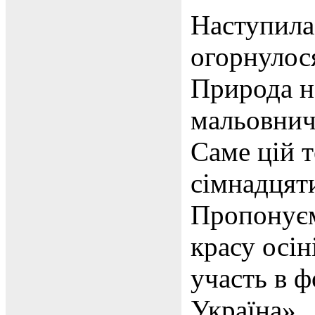
Наступила 
огорнулос
Природа н
мальовнича
Саме цій 
сімнадцят
Пропонуєм
красу осін
участь в 
Україна».