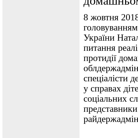
домашньом
8 жовтня 2018
головуванням
України Ната
питання реалі
протидії дом
облдержадміні
спеціалісти д
у справах діт
соціальних сл
представники 
райдержадміні