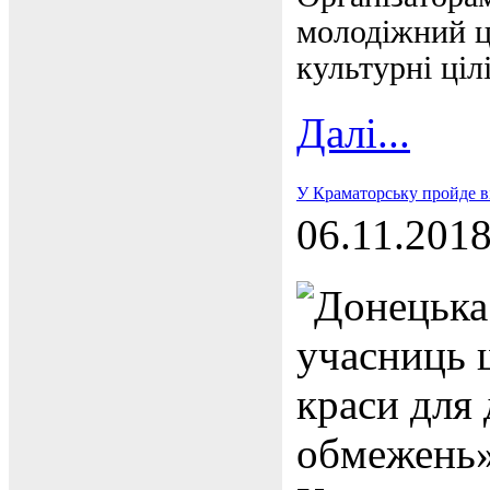
молодіжний це
культурні ціл
Далі...
У Краматорську пройде ві
06.11.201
Донецька
учасниць 
краси для 
обмежень»,