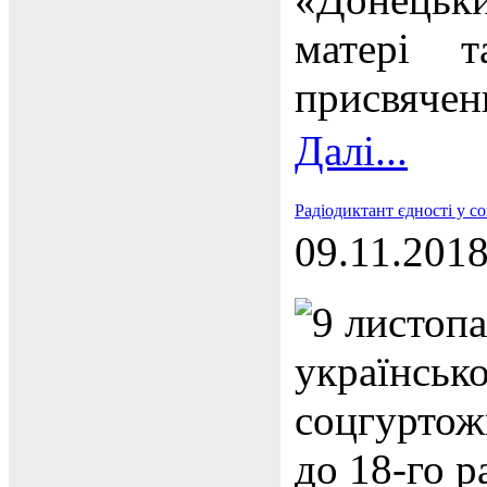
матері т
присвячен
Далі...
Радіодиктант єдності у с
09.11.201
9 листопа
українськ
соцгуртож
до 18-го р