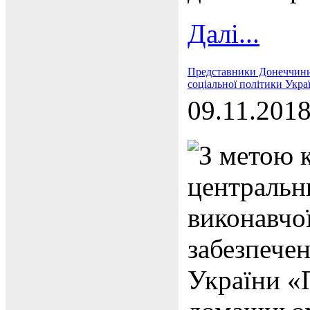
Далі...
Представники Донеччини 
соціальної політики Укр
09.11.201
З метою к
центральн
виконавчо
забезпечен
України «П