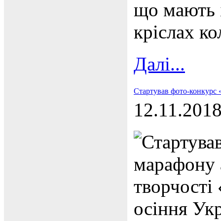
що мають і
кріслах ко
Далі...
Стартував фото-конкурс 
12.11.201
Стартува
марафону 
творчості
осіння Ук