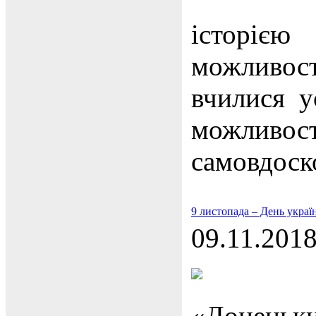
історією
можливо
вчилися у
можливост
самовдоск
9 листопада – День украї
09.11.201
«Донецьк