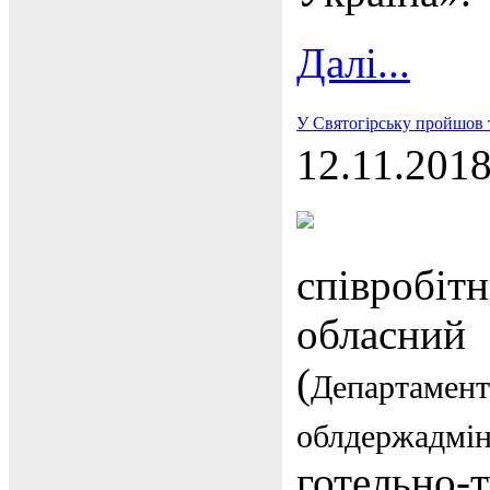
Далі...
У Святогірську пройшов т
12.11.201
співроб
обласни
(
Департамен
облдержадмін
готельно-