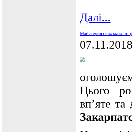
Далі...
Майстерня сільських ініц
07.11.201
оголошуєм
Цього ро
вп’яте та 
Закарпатс