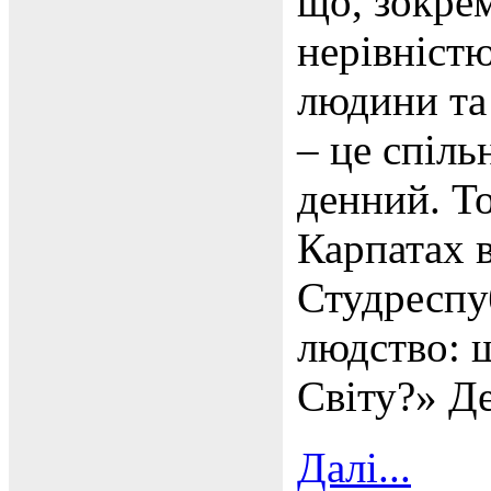
що, зокрем
нерівніст
людини та
– це спіл
денний. То
Карпатах 
Студреспуб
людство: 
Світу?» Де
Далі...