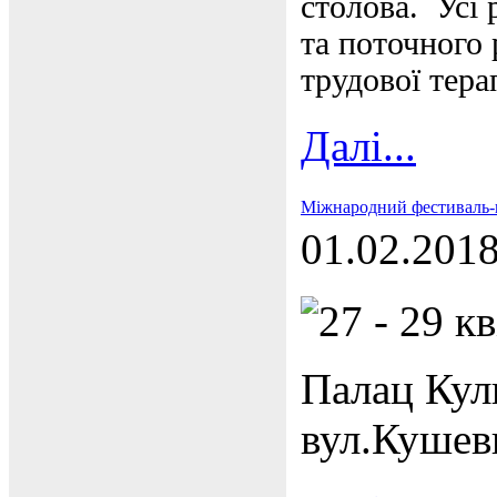
столова. Усі
та поточного 
трудової тера
Далі...
Міжнародний фестиваль-
01.02.201
27 - 29 к
Палац Кул
вул.Кушев