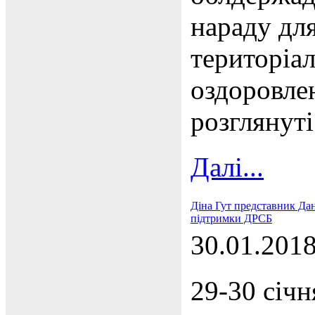
нараду дл
територіа
оздоровлен
розглянут
Далі...
Діна Гут представник Дан
підтримки ДРСБ
30.01.201
29-30 січн