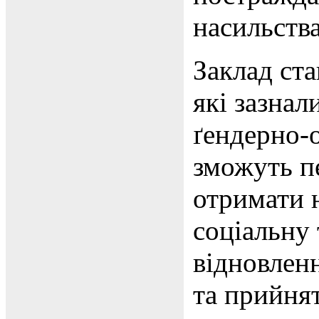
насильств
Заклад ста
які зазнал
ґендерно-
зможуть п
отримати 
соціальну 
відновлен
та прийня