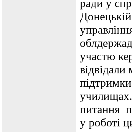
ради у сп
Донецькій 
управління
облдержадм
участю кер
відвідали 
підтримки
училищах. 
питання п
у роботі ц