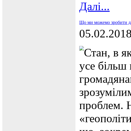
Далі...
Що ми можемо зробити дл
05.02.201
Стан, в я
усе більш
громадяна
зрозуміли
проблем. 
«геополіти