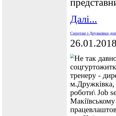
представн
Далі...
Сиротам з Дружківки доп
26.01.201
Не так давно
соцгуртожитку
тренеру - дир
м.Дружківка,
роботи\ Job s
Макіївському 
працевлаштова