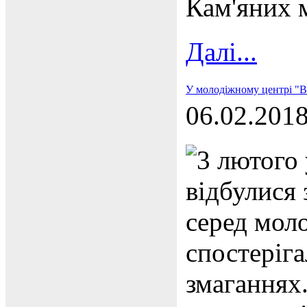
Кам'яних 
Далі...
У молодіжному центрі "Ві
06.02.201
3 лютого 
відбулися 
серед мол
спостеріга
змаганнях