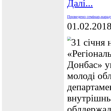
Далі...
Проведено семінар-нарад
01.02.201
31 січня
«Регіональ
Донбас» уп
молоді обл
департаме
внутрішнь
облдержад