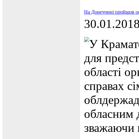
На Донеччині пройшов осв
30.01.201
У Крамат
для предс
області ор
справах сі
облдержад
обласним 
зважаючи 