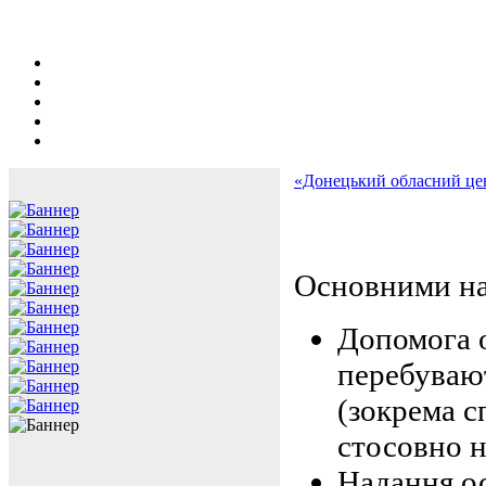
«Донецький обласний цен
Основними на
Допомога о
перебуваю
(зокрема 
стосовно н
Надання ос