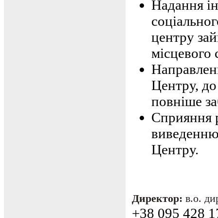
Надання ін
соціальног
центру зай
місцевого 
Направленн
Центру, до
повніше за
Сприяння р
виведенню 
Центру.
Директор:
в.о. д
+38 095 428 1