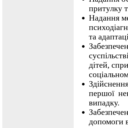
притулку т
Надання м
психодіагн
та адаптаці
Забезпеченн
суспільств
дітей, спр
соціальном
Здійснення
першої нев
випадку.
Забезпечен
допомоги 