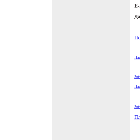
Е-
Дж
По
Пла
Зві
Пла
Зві
Пл