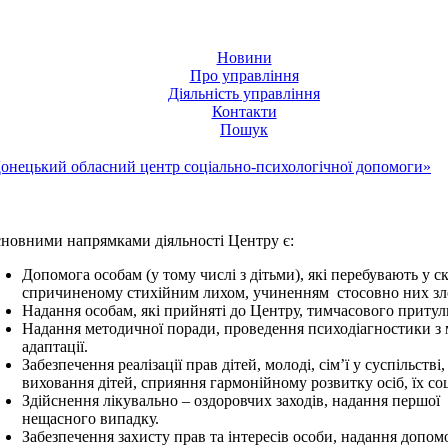
Новини
Про управління
Діяльність управління
Контакти
Пошук
онецький обласний центр соціально-психологічної допомоги»
новними напрямками діяльності Центру є:
Допомога особам (у тому числі з дітьми), які перебувають у 
спричиненому стихійним лихом, учиненням стосовно них злоч
Надання особам, які прийняті до Центру, тимчасового притул
Надання методичної поради, проведення психодіагностики з м
адаптації.
Забезпечення реалізації прав дітей, молоді, сім’ї у суспільств
виховання дітей, сприяння гармонійному розвитку осіб, їх с
Здійснення лікувально – оздоровчих заходів, надання першої 
нещасного випадку.
Забезпечення захисту прав та інтересів особи, надання доп