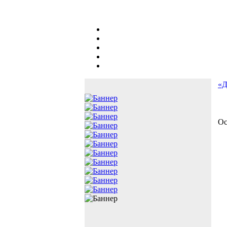
«Д
Ос