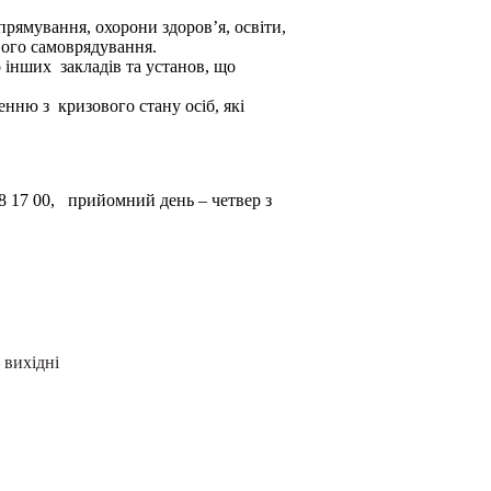
прямування, охорони здоров’я, освіти,
евого самоврядування.
о інших закладів та установ, що
нню з кризового стану осіб, які
28 17 00, прийомний день – четвер з
 вихідні