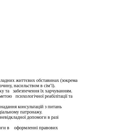
складних життєвих обставинах (зокрема
ину, насильством в сім’ї).
ку та забезпечення їх харчуванням.
етою психологічної реабілітації та
і, надання консультацій з питань
оціальному патронажу.
невідкладної допомоги в разі
омоги в оформленні правових