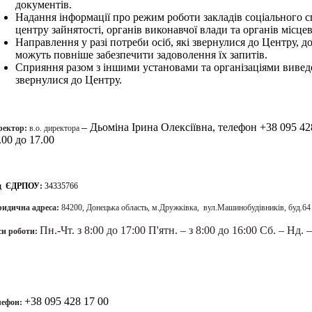
документів.
Надання інформації про режим роботи закладів соціального с
центру зайнятості, органів виконавчої влади та органів місц
Направлення у разі потреби осіб, які звернулися до Центру, д
можуть повніше забезпечити задоволення їх запитів.
Сприяння разом з іншими установами та організаціями виведе
звернулися до Центру.
– Дьоміна Ірина Олексіївна, телефон +38 095 4
ректор:
в.о. директора
.00 до 17.00
д ЄДРПОУ:
34335766
идична адреса:
84200,
Донецька область, м.Дружківка, вул.Машинобудівників, буд.64
Пн.-Чт. з 8:00 до 17:00
П'ятн. – з 8:00 до 16:00
Сб. – Нд. –
си роботи:
+38 095 428 17 00
лефон: