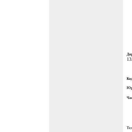
Ди
13
Ко
Юр
Ча
Те