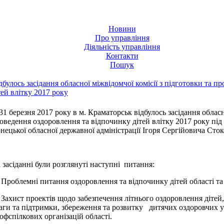
Новини
Про управління
Діяльність управління
Контакти
Пошук
дбулось засідання обласної міжвідомчої комісії з підготовки та 
тей влітку 2017 року
31 березня 2017 року в м. Краматорськ відбулось засідання обласн
оведення оздоровлення та відпочинку дітей влітку 2017 року пі
нецької обласної державної адміністрації Ігоря Сергійовича Сто
 засіданні були розглянуті наступні питання:
 Проблемні питання оздоровлення та відпочинку дітей області та
 Захист проектів щодо забезпечення літнього оздоровлення дітей,
аги та підтримки, збереження та розвитку дитячих оздоровчих ус
офспілкових організацій області.