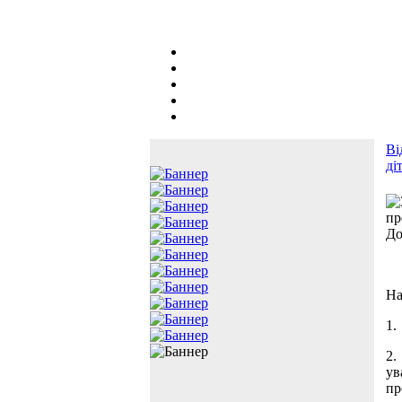
Ві
ді
пр
До
На
1.
2.
ув
пр