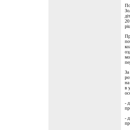
По
Зо
ді
20
рі
Пр
по
ко
оз
мо
пе
За
ро
на
в 
ос
- 
пр
- 
пр