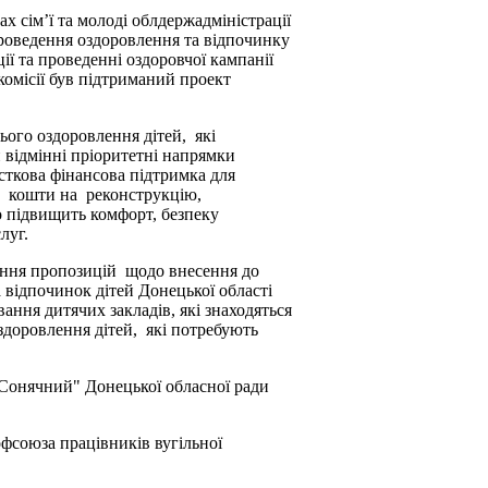
 сім’ї та молоді облдержадміністрації
 проведення оздоровлення та відпочинку
ції та проведенні оздоровчої кампанії
комісії був підтриманий проект
ого оздоровлення дітей, які
 відмінні пріоритетні напрямки
сткова фінансова підтримка для
и кошти на реконструкцію,
о підвищить комфорт, безпеку
луг.
дання пропозицій щодо внесення до
відпочинок дітей Донецької області
ання дитячих закладів, які знаходяться
оздоровлення дітей, які потребують
"Сонячний" Донецької обласної ради
фсоюза працівників вугільної