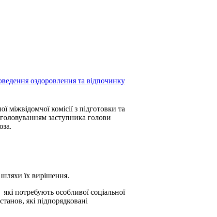
проведення оздоровлення та відпочинку
ої міжвідомчої комісії з підготовки та
д головуванням заступника голови
коза.
 шляхи їх вирішення.
 які потребують особливої соціальної
танов, які підпорядковані