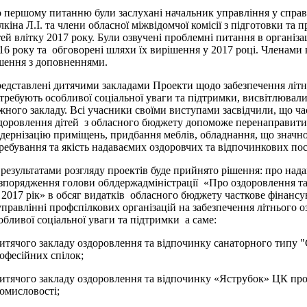
 першому питанню були заслухані начальник управління у справах
лкіна Л.І. та члени обласної міжвідомчої комісії з підготовки та
тей влітку 2017 року. Були озвучені проблемні питання в організа
16 року та обговорені шляхи їх вирішення у 2017 році. Членами 
шення з доповненнями.
едставлені дитячими закладами Проекти щодо забезпечення літнь
требують особливої соціальної уваги та підтримки, висвітлювали
жного закладу. Всі учасники своїми виступами засвідчили, що ча
доровлення дітей з обласного бюджету допоможе перенаправит
дернізацію приміщень, придбання меблів, обладнання, що значн
ребування та якість надаваємих оздоровчих та відпочинкових пос
 результатами розгляду проектів буде прийнято рішення: про на
зпорядження голови облдержадміністрації «Про оздоровлення та 
 2017 рік» в обсяг видатків обласного бюджету часткове фінансув
управлінні профспілкових організацій на забезпечення літнього 
обливої соціальної уваги та підтримки а саме:
дитячого закладу оздоровлення та відпочинку санаторного типу 
офесійних спілок;
дитячого закладу оздоровлення та відпочинку «Яструбок» ЦК про
омисловості;