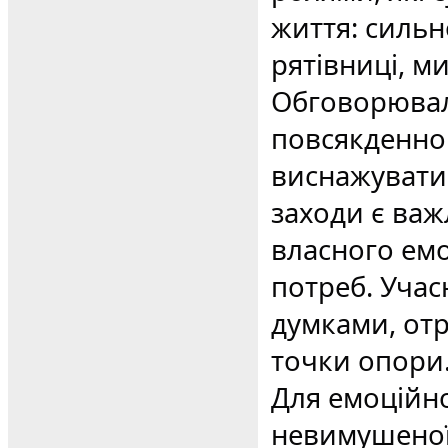
життя: сильно
рятівниці, м
Обговорювал
повсякденном
виснажувати 
заходи є ва
власного емо
потреб. Учас
думками, отр
точки опори
Для емоційн
невимушеної 