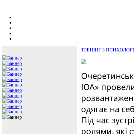
ТРЕНІНГ З ПСИХОЛО
Очеретинськ
ЮА» провели 
розвантаженн
одягає на се
Під час зуст
ролями, які 