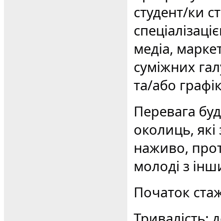
студент/ки ст
спеціалізаці
медіа, марке
суміжних гал
та/або графі
Перевага буд
околиць, які
наживо, прот
молоді з інш
Початок стаж
Тривалість: д