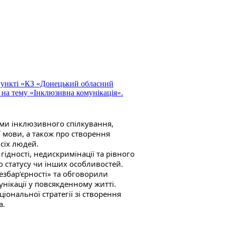
 пункті «КЗ «Донецький обласний
 на тему «Інклюзивна комунікація».
ми інклюзивного спілкування,
 мови, а також про створення
сіх людей.
ідності, недискримінації та рівного
го статусу чи інших особливостей.
збар’єрності» та обговорили
нікації у повсякденному житті.
іональної стратегії зі створення
а.