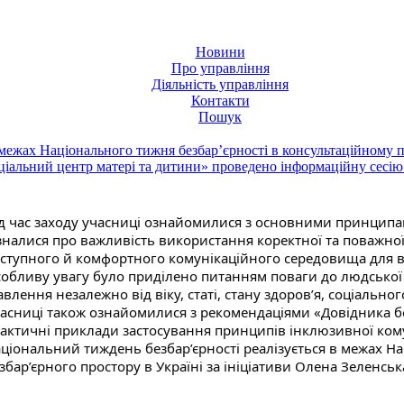
Новини
Про управління
Діяльність управління
Контакти
Пошук
межах Національного тижня безбар’єрності в консультаційному
ціальний центр матері та дитини» проведено інформаційну сесію
д час заходу учасниці ознайомилися з основними принципа
зналися про важливість використання коректної та поважної
ступного й комфортного комунікаційного середовища для в
обливу увагу було приділено питанням поваги до людської г
авлення незалежно від віку, статі, стану здоров’я, соціально
асниці також ознайомилися з рекомендаціями «Довідника бе
актичні приклади застосування принципів інклюзивної кому
ціональний тиждень безбар’єрності реалізується в межах Нац
збар’єрного простору в Україні за ініціативи Олена Зеленськ