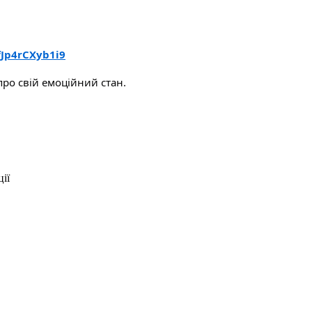
fJp4rCXyb1i9
ро свій емоційний стан.
ії