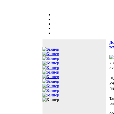
До
те
хв
ак
Пі
Уч
пі
Та
рі
09