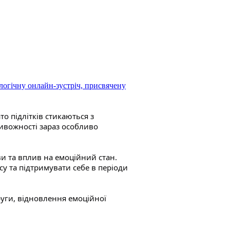
огічну онлайн-зустріч, присвячену
о підлітків стикаються з
ивожності зараз особливо
ви та вплив на емоційний стан.
су та підтримувати себе в періоди
уги, відновлення емоційної