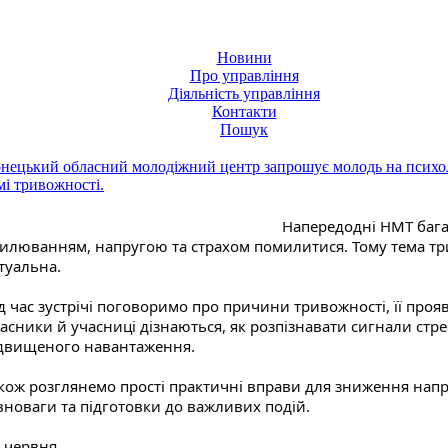
Новини
Про управління
Діяльність управління
Контакти
Пошук
нецький обласний молодіжний центр запрошує молодь на психол
мі тривожності.
Напередодні НМТ багат
илюванням, напругою та страхом помилитися. Тому тема тр
туальна.
д час зустрічі поговоримо про причини тривожності, її проя
асники й учасниці дізнаються, як розпізнавати сигнали стре
двищеного навантаження.
кож розглянемо прості практичні вправи для зниження напр
вноваги та підготовки до важливих подій.
 червня