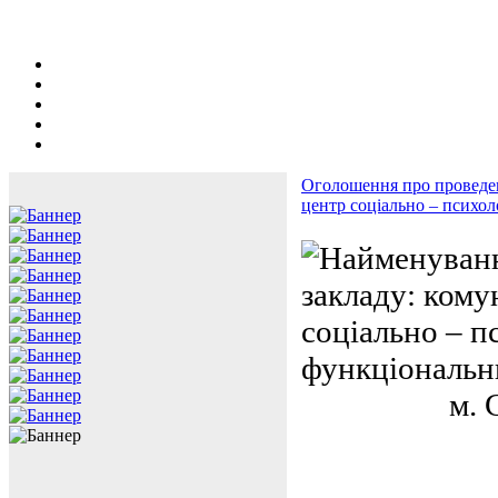
Оголошення про проведен
центр соціально – психол
Найменуванн
закладу: ком
соціально – пс
функціональн
м. Слов’ян