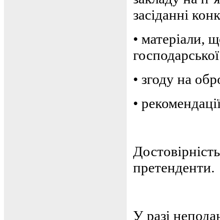
засіданні кон
•
матеріали, 
господарської
•
згоду на об
•
рекомендації
Достовірніст
претенденти.
У разі непода