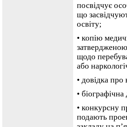
посвідчує осо
що засвідчуют
освіту;
•
копію медичн
затвердженою
щодо перебув
або наркологі
•
довідка про 
•
біографічна 
•
конкурсну п
подають прое
закладу на п’я