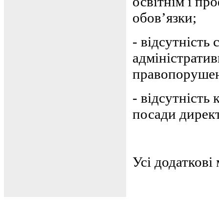
освітнім і пр
обов’язки;
-
відсутність 
адміністратив
правопоруше
-
відсутність 
посади дирек
Усі додаткові 