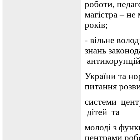
роботи, педаг
магістра – не 
років;
-
вільне воло
знань законод
антикорупцій
України та н
питання розв
системи центр
дітей та
молоді з фун
центрами роб