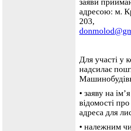
заяви приймаю
адресою: м. К
203, тел. 
donmolod@gm
Для участі у 
надсилає пошт
Машинобудівни
•
заяву на ім’
відомості про
адреса для ли
•
належним чи