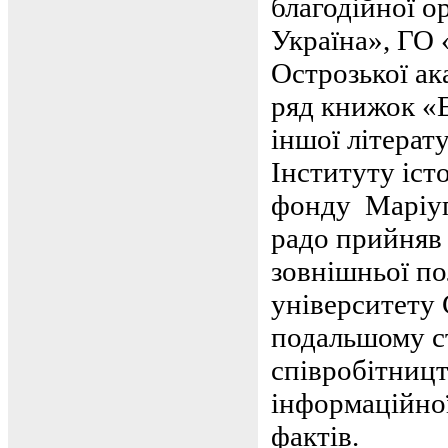
благодійної о
Україна», ГО 
Острозької ак
ряд книжок «Е
іншої літерат
Інституту іст
фонду Маріуп
радо прийняв
зовнішньої п
університету 
подальшому ст
співробітницт
інформаційної
фактів.