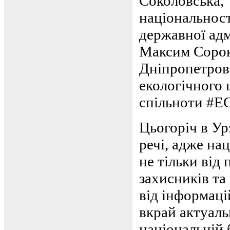
Соколовська, 
національност
державної адм
Максим Сорока
Дніпропетров
екологічного 
спільноти #E
Цьогоріч в Ур
речі, адже на
не тільки від
захисників та
від інформаці
вкрай актуаль
національній 