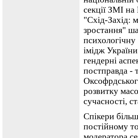
секції ЗМІ на
"Схід-Захід: 
зростання" ша
психологічну 
імідж України
гендерні аспе
постправда - 
Оксофрдського
розвитку масо
сучасності, с
Спікери більш
постійному то
модератора с