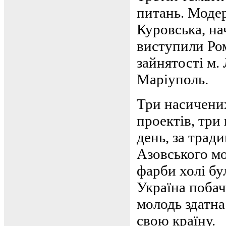
питань. Модер
Куровська, н
виступили Ро
зайнятості м.
Маріуполь.
Три насичених
проектів, три
день, за трад
Азовського мо
фарби холі бу
Україна побач
молодь здатна
свою країну.