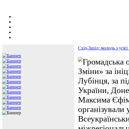
Схід-Захід: молодь з усіє
Громадська 
Зміни» за іні
Лубінця, за п
України, Доне
Максима Єфім
організували у
Всеукраїнськ
міжрегіональн