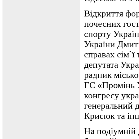
Відкриття фо
почесних гост
спорту Украї
України Дмитр
справах сім`ї
депутата Укр
радник місько
ГС «Промінь У
конгресу укра
генеральний д
Крисюк та інш
На подіумній 