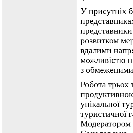
У присутніх б
представника
представники 
розвитком мер
вдалими напря
можливістю н
з обмеженими
Робота трьох 
продуктивною
унікальної ту
туристичної га
Модератором т