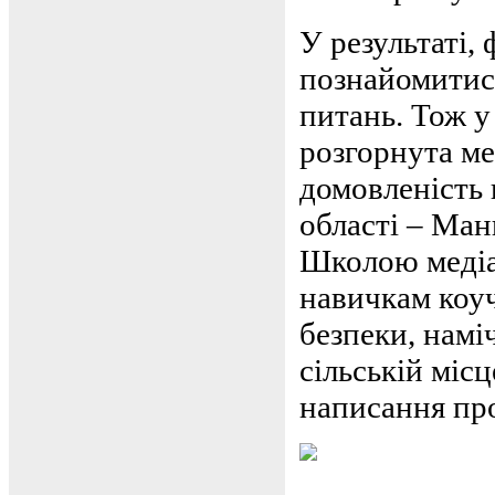
У результаті,
познайомитись
питань. Тож у
розгорнута ме
домовленість 
області – Ман
Школою медіа-
навичкам коуч
безпеки, намі
сільській міс
написання прое