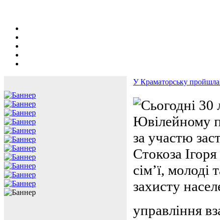
У Краматорську пройшла і
Сьогодні 30 
Ювілейному п
за участю зас
Стокоза Ігоря
сім’ї, молоді 
захисту насел
управління вз