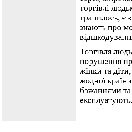
торгівлі людьм
трапилось, є 
знають про мо
відшкодування
Торгівля людь
порушення пра
жінки та діти,
жодної країн
бажаннями та
експлуатують