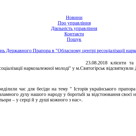
Новини
Про управління
Діяльність управління
Контакти
Пошук
нь Державного Прапора в "Обласному центрі ресоціалізації нарк
23.08.2018 клієнти т
соціалізації наркозалежної молоді" у м.Святогірськ відсвяткувл
иділили час для бесіди на тему " Історія українського прапор
зламного духу нашого народу у боротьбі за відстоювання своєї н
льори – у серці й у душі кожного з нас».