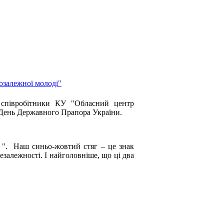
озалежної молоді"
а співробітники КУ "Обласний центр
и День Державного Прапора України.
а ". Наш синьо-жовтий стяг – це знак
езалежності. І найголовніше, що ці два