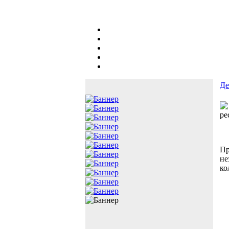
Де
ре
Пр
не
ко