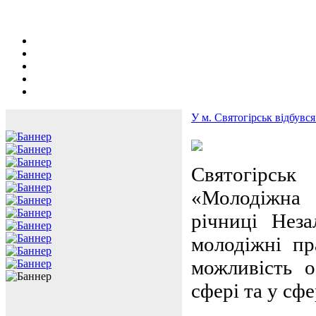
У м. Святогірськ відбув
Святогірсь
«Молодіжна 
річниці Нез
молодіжні пр
можливість о
сфері та у сфе