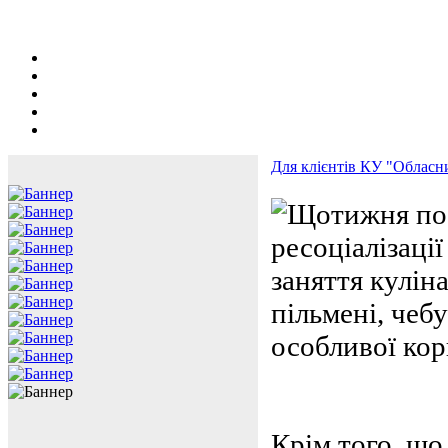
Для клієнтів КУ "Обласни
Щотижня по 
ресоціалізаці
заняття кулін
пільмені, чеб
особливої кор
Крім того. що