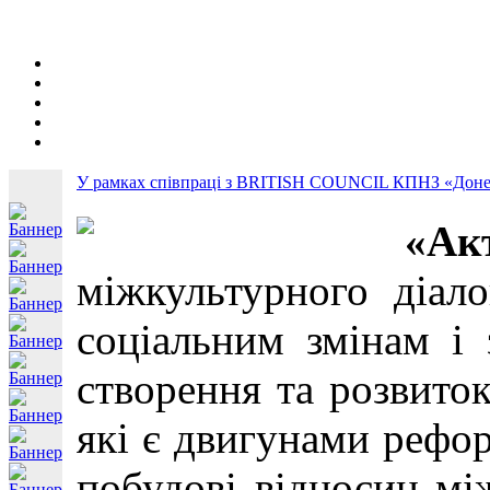
У рамках співпраці з BRITISH COUNСIL КПНЗ «Донець
«Ак
міжкультурного діало
соціальним змінам і 
створення та розвиток
які є двигунами рефор
побудові відносин мі