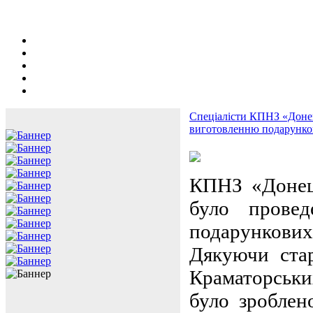
Спеціалісти КПНЗ «Донец
виготовленню подарунков
КПНЗ «Донец
було прове
подарункових 
Дякуючи стар
Краматорськи
було зроблен