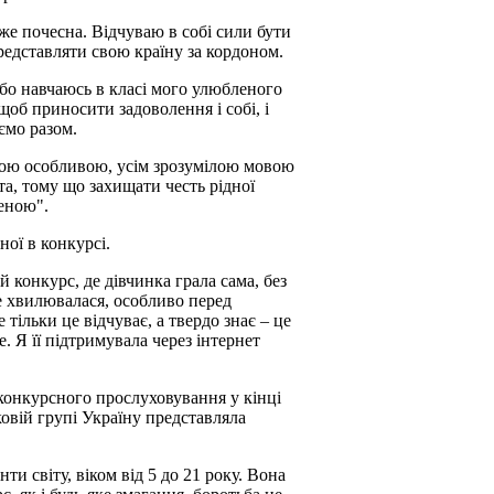
вже почесна. Відчуваю в собі сили бути
редставляти свою країну за кордоном.
 бо навчаюсь в класі мого улюбленого
щоб приносити задоволення і собі, і
ємо разом.
ікою особливою, усім зрозумілою мовою
та, тому що захищати честь рідної
еною".
ої в конкурсі.
 конкурс, де дівчинка грала сама, без
 хвилювалася, особливо перед
 тільки це відчуває, а твердо знає – це
. Я її підтримувала через інтернет
 конкурсного прослуховування у кінці
ковій групі Україну представляла
и світу, віком від 5 до 21 року. Вона