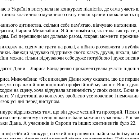
нас в Україні я виступала на конкурсах піаністів, де сама участь 
стиною класичного музичного світу нашої країни і можливість п
раннього дитинства, скільки себе пам’ятаю, відчуваю натхнення,
дагога, Лариси Миколаївни. Я й не помітила, як стала так грати, 
дям. Всі перешкоди ми долаємо разом, яскраві моменти прожива
виходжу на сцену не грати на роялі, а нібито розмовляти з публ
зики. Завжди відчуваю підтримку свого класу, друзів, школи, міс
аїни можна тільки відчуваючи себе дуже потрібною і дуже впевн
дагог Діани – Лариса Бондаренко прокоментувала участь підопічн
риса Миколаївна: «Як викладач Діани хочу сказати, що це перший
не, як справжній повноцінний професійний музикант. Вона дуже
ходом на сцену, хоча відчувала впевненість у своїх силах. Вона не
лант. У підготовці до конкурсу зроблено усе можливе і неможливе
’язок усі дні перед виступом.
нкурс відрізняється тим, що він дуже чесний та прозорий. Після
я на спеціальному стенді вішають бали кожного учасника. У її ві
льки Діана. А учасників із Європи та інших континентів було 22.
 професійний конкурс, на який потрапляють найсильніші музикант