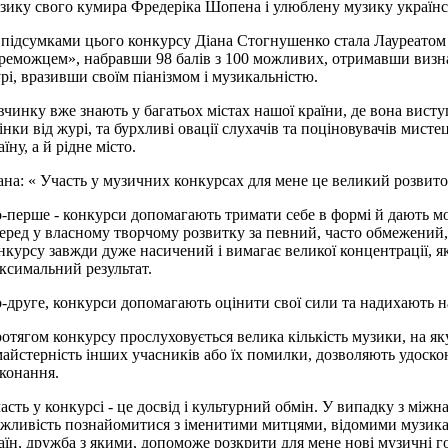
зику свого кумира Фредеріка Шопена і улюблену музику українс
 підсумками цього конкурсу Діана Стогнушенко стала Лауреат
реможцем», набравши 98 балів з 100 можливих, отримавши визна
рі, вразивши своїм піанізмом і музикальністю.
вчинку вже знають у багатьох містах нашої країни, де вона вист
інки від журі, та бурхливі овації слухачів та поціновувачів мист
аїну, а й рідне місто.
ана: « Участь у музичних конкурсах для мене це великий розвито
-перше - конкурси допомагають тримати себе в формі й дають м
еред у власному творчому розвитку за певний, часто обмежений,
нкурсу завжди дуже насичений і вимагає великої концентрації, 
ксимальний результат.
-друге, конкурси допомагають оцінити свої сили та надихають на 
отягом конкурсу прослуховується велика кількість музики, на яку
майстерність інших учасників або їх помилки, дозволяють удоск
конання.
асть у конкурсі - це досвід і культурний обмін. У випадку з мі
жливість познайомитися з іменитими митцями, відомими музика
аїн, дружба з якими, допоможе розкрити для мене нові музичні г