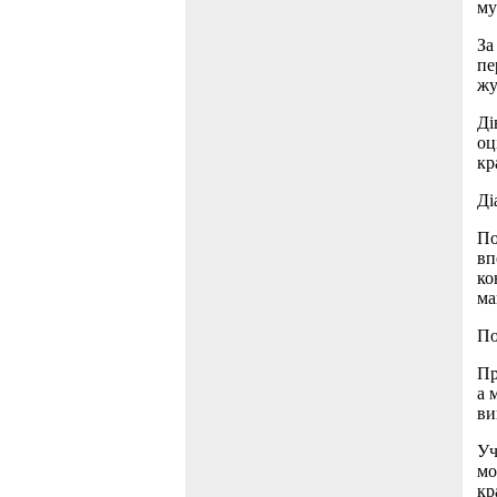
му
За
пе
жу
Ді
оц
кр
Ді
По
вп
ко
ма
По
Пр
а 
ви
Уч
мо
кр