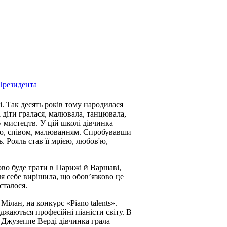
Президента
. Так десять років тому народилася
 діти гралася, малювала, танцювала,
у мистецтв. У цій школі дівчинка
ією, співом, малюванням. Спробувавши
. Рояль став її мрією, любов'ю,
ово буде грати в Парижі й Варшаві,
ля себе вирішила, що обов’язково це
сталося.
Мілан, на конкурс «Piano talents».
жджаються професійні піаністи світу. В
 Джузеппе Верді дівчинка грала