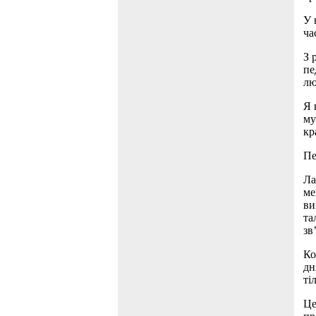
У 
ча
З 
пе
лю
Я 
му
кр
Пе
Ла
ме
ви
та
зв
Ко
дн
ті
Це