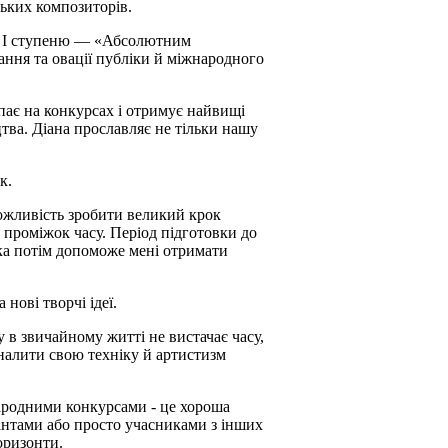
ьких композиторів.
ом І ступеню — «Абсолютним
ння та овації публіки й міжнародного
упає на конкурсах і отримує найвищі
ецтва. Діана прославляє не тільки нашу
к.
ожливість зробити великий крок
 проміжок часу. Період підготовки до
яка потім допоможе мені отримати
нові творчі ідеї.
 в звичайному житті не вистачає часу,
оналити свою техніку й артистизм
жнародними конкурсами - це хороша
нтами або просто учасниками з інших
оризонти.