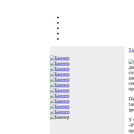
Та
ді
сп
ці
се
пр
Пі
та
зр
У 
«P
пр