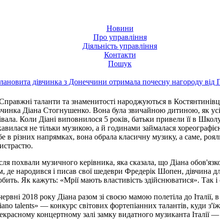
Новини
Про управління
Діяльність управління
Контакти
Пошук
лановита дівчинка з Донеччини отримала почесну нагороду від 
Справжні таланти та знаменитості народжуються в Костянтинівці
вчинка Діана Стогнушенко. Вона була звичайною дитиною, як усі
івала. Коли Діані виповнилося 5 років, батьки привели її в Школ
кавилася не тільки музикою, а й годинами займалася хореограф
бе в різних напрямках, вона обрала класичну музику, а саме, рояль
истрастю.
сля похвали музичного керівника, яка сказала, що Діана обов'язк
м, де народився і писав свої шедеври Фредерік Шопен, дівчина д
обить. Як кажуть: «Мрії мають властивість здійснюватися». Так і 
червні 2018 року Діана разом зі своєю мамою полетіла до Італії, в 
iano talents» — конкурс світових фортепіанних талантів, куди з'ї
екрасному концертному залі замку видатного музиканта Італії —