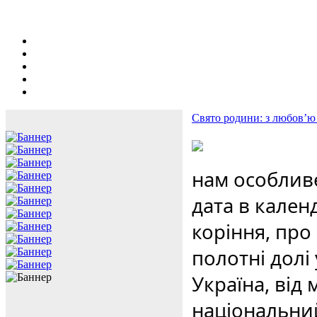
Свято родини: з любов’ю 
нам особливе
дата в кален
коріння, про
полотні долі
Україна, від 
національний