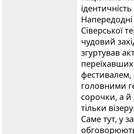
ідентичність 
Напередодні 
Сіверської т
чудовий зах
згуртував а
переїхавших 
фестивалем, 
головними г
сорочки, а й
тільки візеру
Саме тут, у 
обговорюють