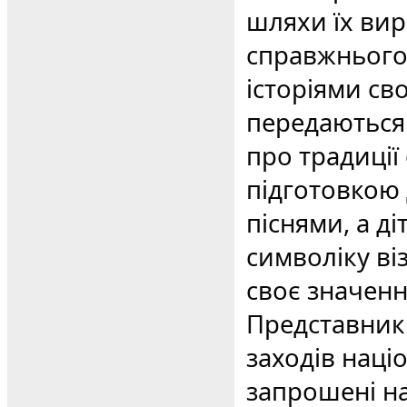
шляхи їх вир
справжнього
історіями св
передаються 
про традиції 
підготовкою 
піснями, а ді
символіку ві
своє значенн
Представники
заходів наці
запрошені на