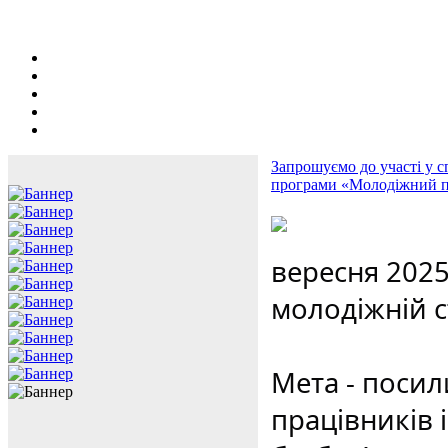
Запрошуємо до участі у с
програми «Молодіжний п
вересня 2025
молодіжній с
Мета - поси
працівників 