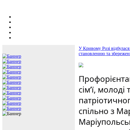
У Кривому Розі відбулася
становленню та збереженн
Профорієнтац
сім’ї, молоді
патріотичног
спільно з Ма
Маріупольськ