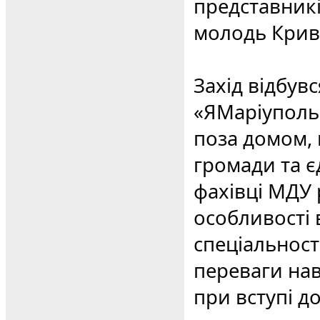
представникі
молодь Крив
Захід відбувс
«ЯМаріуполь.
поза домом, 
громади та єд
фахівці МДУ 
особливості в
спеціальності
переваги нав
при вступі д