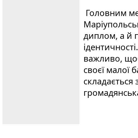
Головним мес
Маріупольськ
диплом, а й 
ідентичності
важливо, щоб
своєї малої 
складається 
громадянська