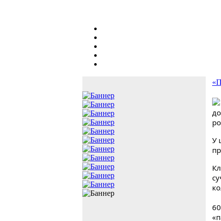
«П
до
ро
У 
пр
Кл
су
ко
60
«п