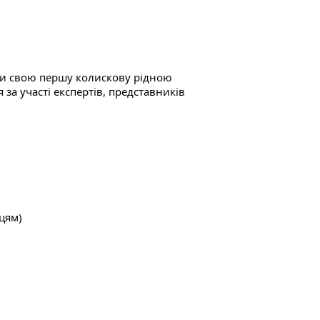
ути свою першу колискову рідною
 за участі експертів, представників
цям)