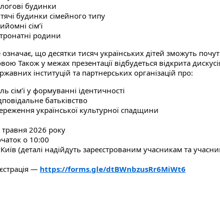
логові будинки
тячі будинки сімейного типу
ийомні сімʼї
тронатні родини
 означає, що десятки тисяч українських дітей зможуть поч
овою
Також у межах презентації відбудеться відкрита дискусія
ржавних інституцій та партнерських організацій про:
ль сім’ї у формуванні ідентичності
дповідальне батьківство
ереження української культурної спадщини
 травня 2026 року
чаток о 10:00
 Київ (деталі надійдуть зареєстрованим учасникам та учасни
єстрація —
https://forms.gle/dtBWnbzusRr6MiWt6