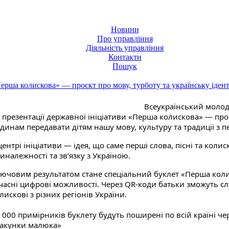
Новини
Про управління
Діяльність управління
Контакти
Пошук
ерша колискова» — проєкт про мову, турботу та українську іден
Всеукраїнський молод
 презентації державної ініціативи «Перша колискова» — про
динам передавати дітям нашу мову, культуру та традиції з п
центрі ініціативи — ідея, що саме перші слова, пісні та коли
иналежності та зв’язку з Україною.
ючовим результатом стане спеціальний буклет «Перша коли
часні цифрові можливості. Через QR-коди батьки зможуть сл
лискові з різних регіонів України.
 000 примірників буклету будуть поширені по всій країні че
акунки малюка»