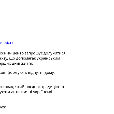
тичність
іжний центр запрошує долучитися
єкту, що допомагає українським
ерших днів життя.
скові формують відчуття дому,
скова», який поєднає традицію та
ухати автентичні українські
рез: