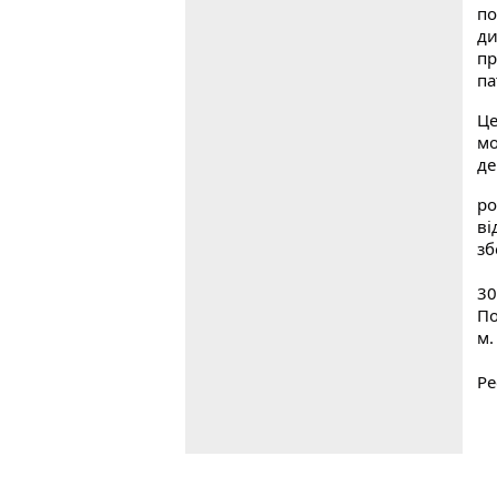
по
ди
пр
па
Це
м
де
ро
ві
зб
30
По
м.
Ре