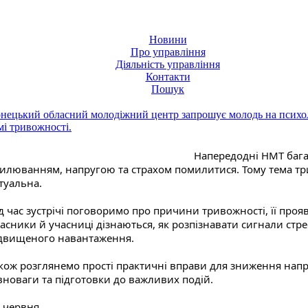
Новини
Про управління
Діяльність управління
Контакти
Пошук
нецький обласний молодіжний центр запрошує молодь на психол
мі тривожності.
Напередодні НМТ багат
илюванням, напругою та страхом помилитися. Тому тема тр
туальна.
д час зустрічі поговоримо про причини тривожності, її проя
асники й учасниці дізнаються, як розпізнавати сигнали стре
двищеного навантаження.
кож розглянемо прості практичні вправи для зниження напр
вноваги та підготовки до важливих подій.
 червня