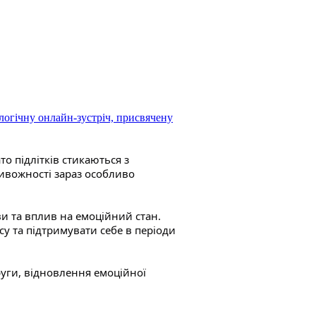
огічну онлайн-зустріч, присвячену
о підлітків стикаються з
ивожності зараз особливо
ви та вплив на емоційний стан.
су та підтримувати себе в періоди
уги, відновлення емоційної