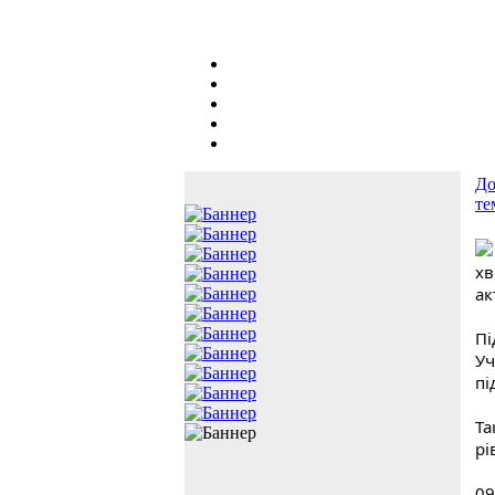
До
те
хв
ак
Пі
Уч
пі
Та
рі
09