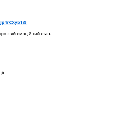
fJp4rCXyb1i9
ро свій емоційний стан.
ії