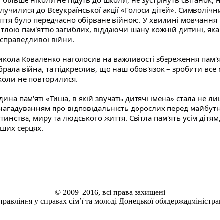
і більше ніколи не підуть до школи, не зустрінуть світанок, н
лучилися до Всеукраїнської акції «Голоси дітей». Символічни
ття було передчасно обірване війною. У хвилині мовчання 
ітлою пам'яттю загиблих, віддаючи шану кожній дитині, яка 
справедливої війни.
кола Коваленко наголосив на важливості збереження пам'яті
брала війна, та підкреслив, що наш обов'язок – зробити все 
коли не повторилися.
дина пам'яті «Тиша, в якій звучать дитячі імена» стала не 
нагадуванням про відповідальність дорослих перед майбутні
тинства, миру та людського життя. Світла пам'ять усім дітям
ших серцях.
© 2009–2016, всі права захищені
правління у справах сім’ї та молоді Донецької облдержадміністрац