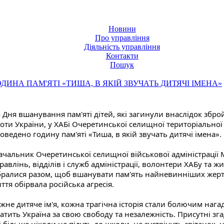
Новини
Про управління
Діяльність управління
Контакти
Пошук
ОДИНА ПАМ'ЯТІ «ТИША, В ЯКІЙ ЗВУЧАТЬ ДИТЯЧІ ІМЕНА»
 Дня вшанування пам'яті дітей, які загинули внаслідок збройн
оти України, у ХАБі Очеретинської селищної територіальної 
оведено годину пам'яті «Тиша, в якій звучать дитячі імена».
ачальник Очеретинської селищної військової адміністрації 
равлінь, відділів і служб адміністрації, волонтери ХАБу та ж
бралися разом, щоб вшанувати пам'ять найневинніших жертв 
ття обірвала російська агресія.
жне дитяче ім'я, кожна трагічна історія стали болючим нага
атить Україна за свою свободу та незалежність. Присутні зг