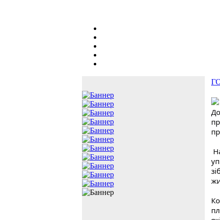
Г
До
пр
пр
Н
уп
зі
жи
Ко
пл