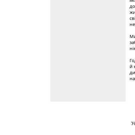
як
до
жи
св
не
Ми
за
ні
Го
й 
ди
на
У