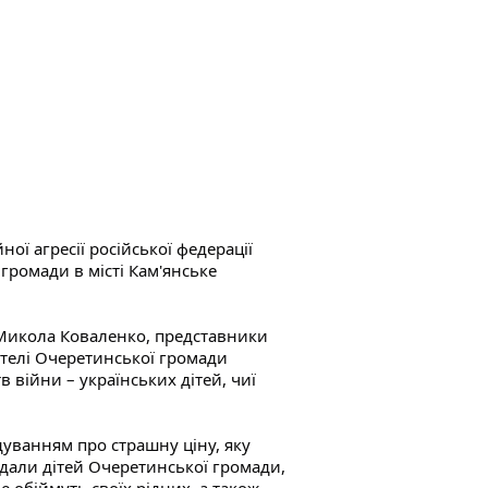
ої агресії російської федерації 
громади в місті Кам'янське 
Микола Коваленко, представники 
ителі Очеретинської громади 
війни – українських дітей, чиї 
дуванням про страшну ціну, яку 
адали дітей Очеретинської громади, 