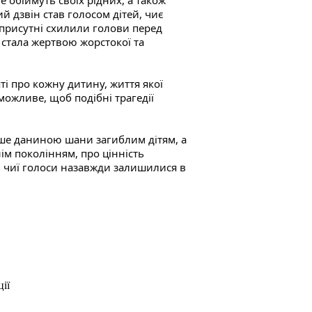
е обіймуть своїх рідних, а також 
й дзвін став голосом дітей, чиє 
присутні схилили голови перед 
стала жертвою жорстокої та 
 про кожну дитину, життя якої 
можливе, щоб подібні трагедії 
лише даниною шани загиблим дітям, а 
м поколінням, про цінність 
, чиї голоси назавжди залишилися в 
ії