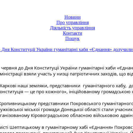
Новини
Про управління
Діяльність управління
Контакти
Пошук
 Дня Конституції України гуманітарні хаби «Єднання» долучилис
 червня до Дня Конституції України гуманітарні хаби «Єднан
міністрації взяли участь у низці патріотичних заходів, що ві
 Харкові наші земляки, представники  гуманітарного хабу,  
онституція — це про кожного», ініційованому громадською 
Кропивницькому представники Покровського гуманітарного 
ужківської міської громади Донецької області стали учасник
ганізованому Кіровоградською обласною військовою адміні
місті Шептицькому в гуманітарному хабі «Єднання» Покровс