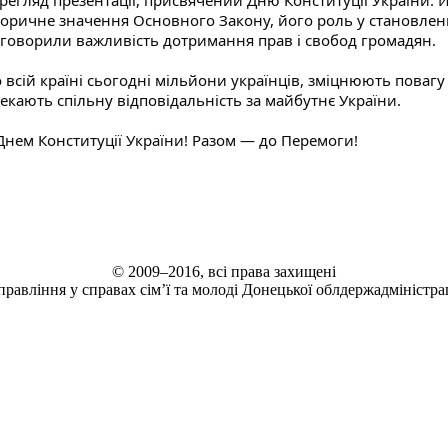
регляд презентації, присвячений Дню Конституції України. Й
торичне значення Основного Закону, його роль у становленн
говорили важливість дотримання прав і свобод громадян.
 всій країні сьогодні мільйони українців, зміцнюють повагу 
екають спільну відповідальність за майбутнє України.
Днем Конституції України! Разом — до Перемоги!
© 2009–2016, всі права захищені
правління у справах сім’ї та молоді Донецької облдержадміністрац