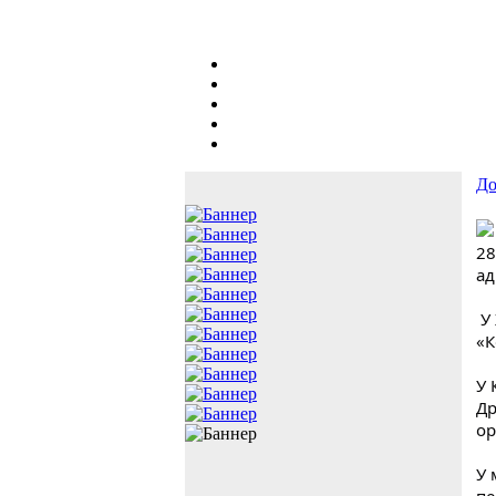
До
28
ад
У
«К
У 
Др
ор
У 