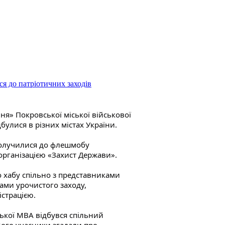
я до патріотичних заходів
ня» Покровської міської військової 
дбулися в різних містах України.
долучилися до флешмобу 
організацією «Захист Держави».
хабу спільно з представниками 
ами урочистого заходу, 
страцією.
ької МВА відбувся спільний 