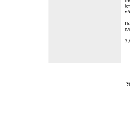
пе
іс
об
По
пл
З 
У