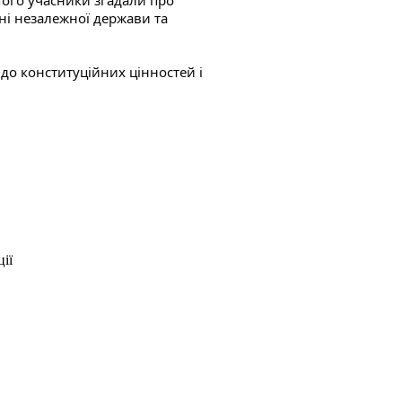
ого учасники згадали про 
і незалежної держави та 
до конституційних цінностей і 
ії