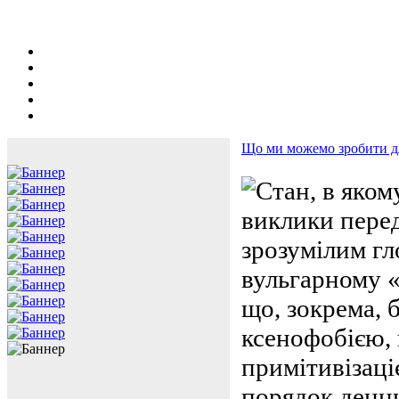
Що ми можемо зробити дл
Стан, в яком
виклики перед
зрозумілим гл
вульгарному «
що, зокрема, 
ксенофобією,
примітивізаці
порядок денни