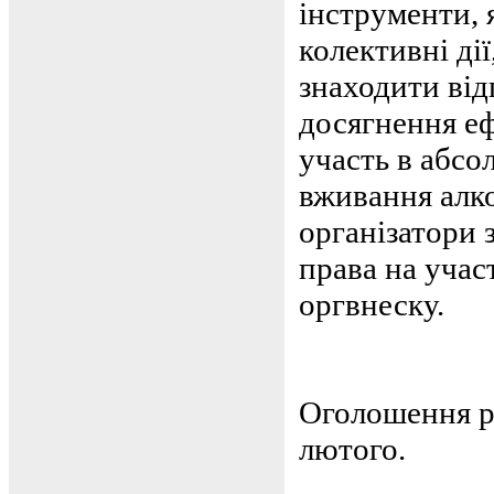
інструменти, 
колективні ді
знаходити від
досягнення еф
участь в абсо
вживання алк
організатори 
права на учас
оргвнеску.
Оголошення ре
лютого.