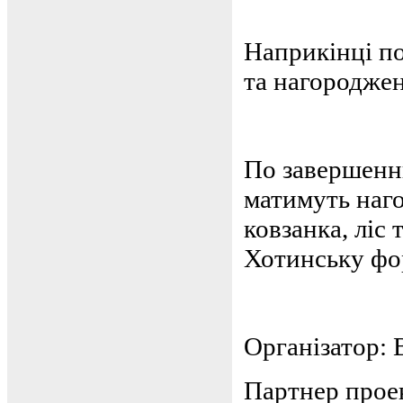
Наприкінці по
та нагородже
По завершенн
матимуть наго
ковзанка, ліс
Хотинську фор
Організатор:
Партнер прое