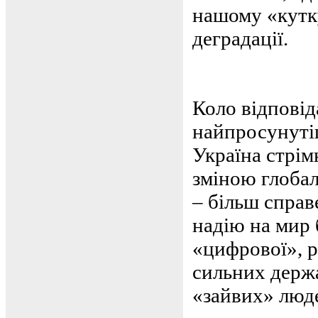
нашому «кутку
деградації.
Коло відповід
найпросунутіш
Україна стрім
зміною глобал
– більш справ
надію на мир 
«цифрової», р
сильних держа
«зайвих» люде