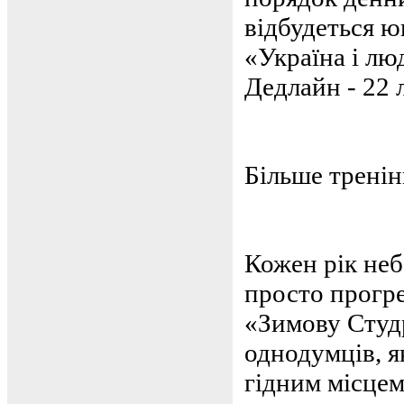
відбудеться ю
«Україна і лю
Дедлайн - 22 
Більше тренін
Кожен рік неб
просто прогр
«Зимову Студр
однодумців, я
гідним місцем