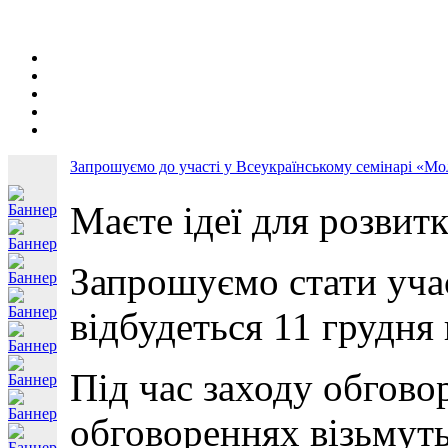
Запрошуємо до участі у Всеукраїнському семінарі «Мол
Маєте ідеї для розвит
Запрошуємо стати учас
відбудеться 11 грудня 
Під час заходу обгово
обговореннях візьмуть