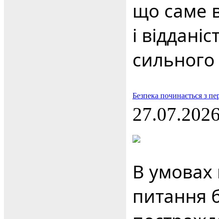
що саме в
і віддані
сильного
Безпека починається з пе
27.07.202
В умовах
питання б