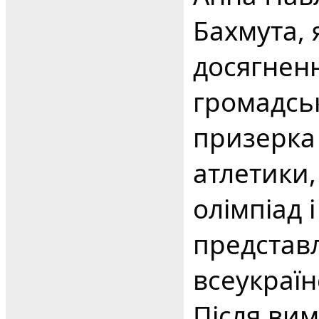
Бахмута, 
досягненн
громадськ
призерка 
атлетики
олімпіад 
представ
всеукраїн
Після вим