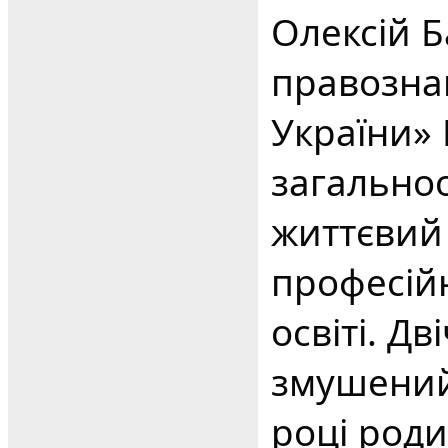
Олексій Б
правозна
України»
загально
життєвий 
професійн
освіті. Дв
змушений
році роди