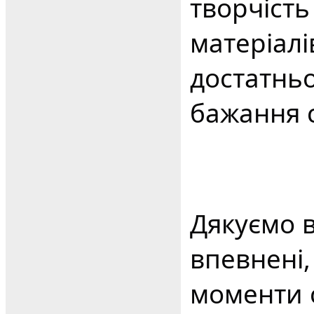
творчість
матеріалі
достатньо
бажання 
Дякуємо вс
впевнені,
моменти с