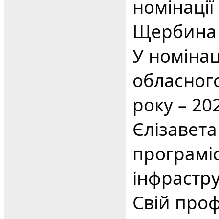
номінації
Щербина 
У номінац
обласног
року – 2
Єлізавет
програміс
інфрастру
Свій про