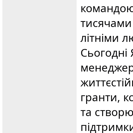
командою 
тисячами 
літніми 
Сьогодні
менеджер
життєстій
гранти, 
та створ
підтримки