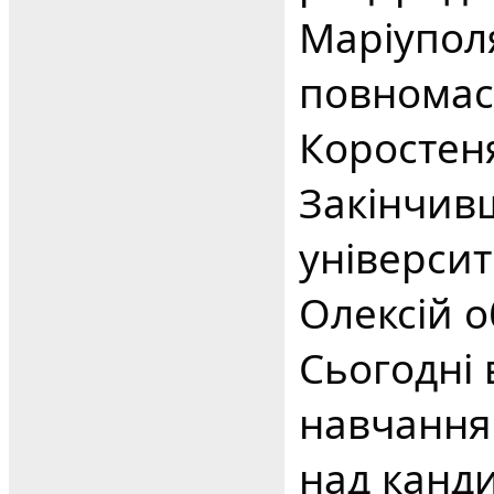
Маріуполя
повномас
Коростен
Закінчив
університ
Олексій о
Сьогодні 
навчання
над канд