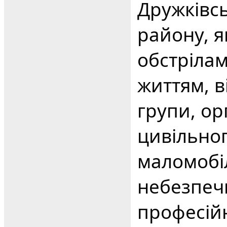
Дружківс
району, я
обстріла
життям, в
групи, ор
цивільно
маломобі
небезпеч
професій