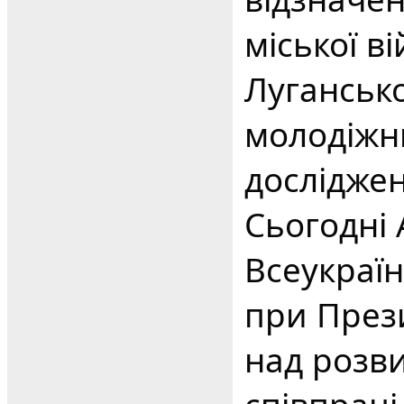
міської ві
Луганськ
молодіжни
досліджен
Сьогодні
Всеукраї
при През
над розв