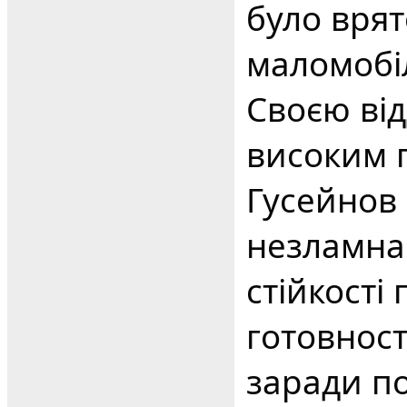
було врят
маломобі
Своєю від
високим 
Гусейнов
незламна
стійкості
готовнос
заради по