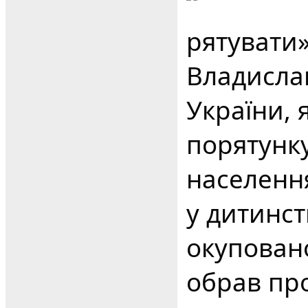
рятувати
Владисла
України, 
порятунку
населенн
у дитинс
окуповано
обрав пр