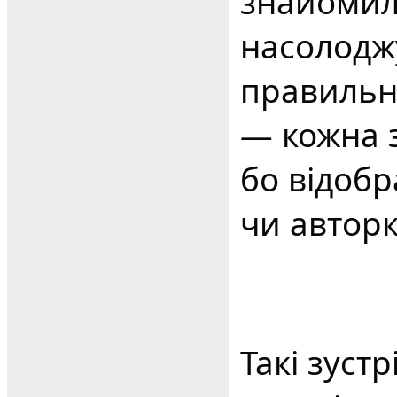
знайомили
насолоджу
правильн
— кожна 
бо відобр
чи авторк
Такі зустр