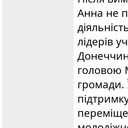
Анна не 
діяльніст
лідерів у
Донеччини
головою 
громади. 
підтримку
переміщен
молодіжно