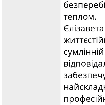
безпереб
теплом.
Єлізавет
життєстій
сумлінній
відповіда
забезпечу
найсклад
професій