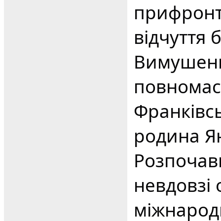
прифронт
відчуття б
Вимушени
повномас
Франківс
родина Я
Розпочав
невдовзі
міжнарод