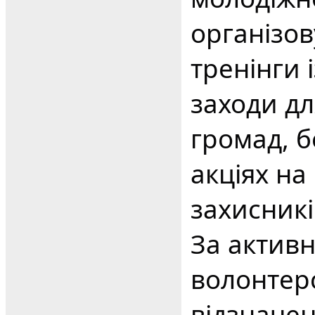
організов
тренінги 
заходи дл
громад, б
акціях на
захисникі
За активн
волонтерс
відзначе