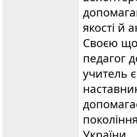
допомага
якості й 
Своєю щ
педагог 
учитель є
наставни
допомагає
поколінн
України.