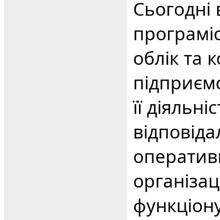
Сьогодні
програміс
облік та 
підприємс
її діяльні
відповіда
оперативн
організац
функціон