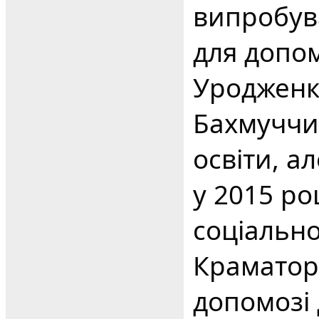
випробув
для допо
Уродженк
Бахмуччин
освіти, а
у 2015 р
соціальн
Краматор
допомозі 