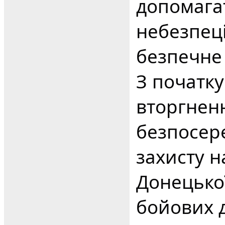
допомагат
небезпеці
безпечне
З початк
вторгнен
безпосере
захисту н
Донецької
бойових д