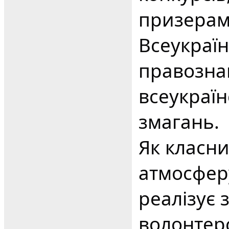
призерам
Всеукраїн
правозна
всеукраїн
змагань.
Як класни
атмосферу
реалізує 
волонтерс