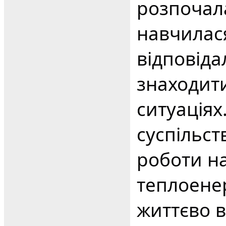
розпочала
навчилася
відповіда
знаходит
ситуація
суспільст
роботи на
теплоенер
життєво 