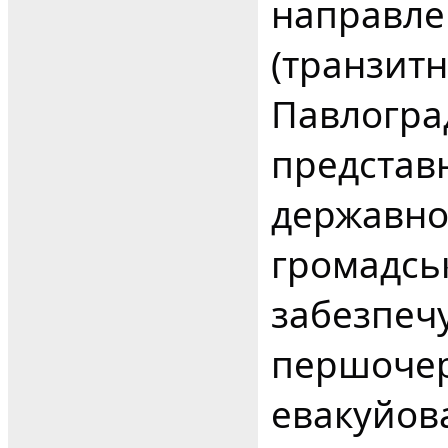
направле
(транзитн
Павлоград
представ
державної
громадсь
забезпечу
першочер
евакуйова