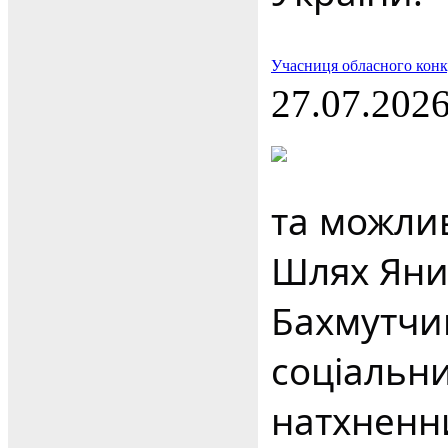
Учасниця обласного конк
27.07.202
та можли
Шлях Яни
Бахмутчи
соціальн
натхненни