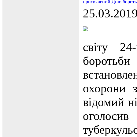
присвячений Дню боротьб
25.03.201
світу 24
боротьби 
встановл
охорони 
відомий н
оголоси
туберкульо