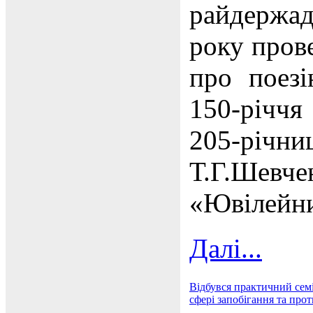
райдержа
року пров
про поезі
150-річчя
205-рі
Т.Г.Шевче
«Ювілейн
Далі...
Відбувся практичний семі
сфері запобігання та про