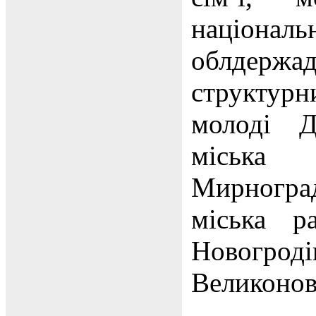
націонал
облдерж
структурни
молоді Д
міська 
Мирноград
міська р
Новогр
Великонов