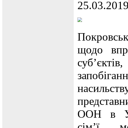
25.03.201
Покровськ
щодо впр
суб’єктів
запобіга
насильс
представ
ООН в Ук
сім’ї, 