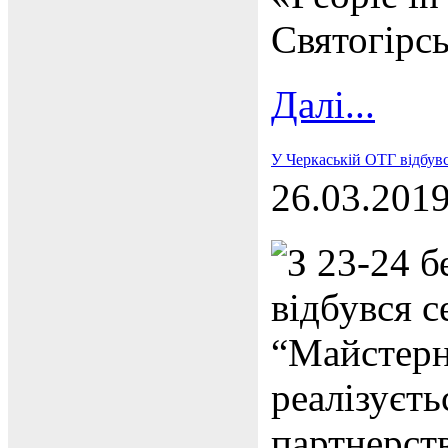
Святогірс
Далі...
У Черкаській ОТГ відбувс
26.03.201
З 23-24 
відбувся 
“Майстерня
реалізуєть
партнерст