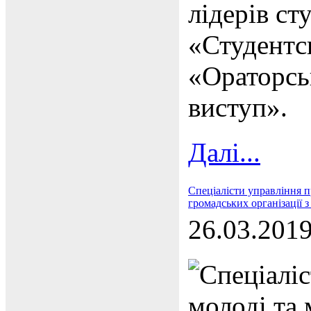
лідерів с
«Студентсь
«Ораторсь
виступ».
Далі...
Спеціалісти управління п
громадських організації
26.03.201
Спеціаліс
молоді та 