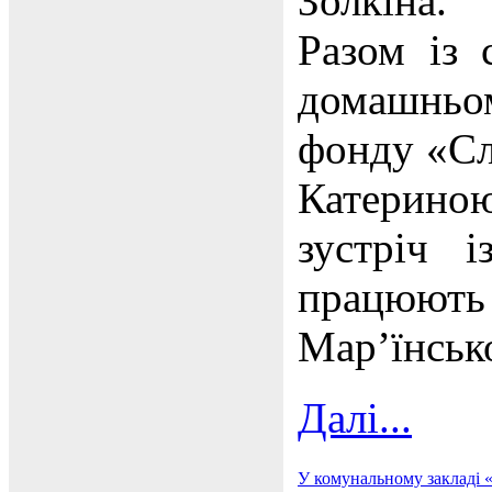
Золкіна.
Разом із 
домашньо
фонду «Сл
Катериною
зустріч 
працюю
Мар’їнськ
Далі...
У комунальному закладі 