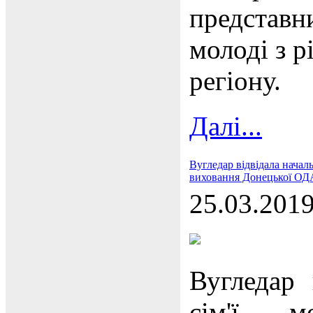
представни
молоді з р
регіону.
Далі...
Вугледар відвідала началь
виховання Донецької ОД
25.03.201
Вугледар 
сім'ї, 