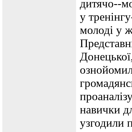
дитячо--м
у тренінгу
молоді у ж
Представни
Донецької,
ознойомил
громадянсь
проаналіз
навички д
узгодили 