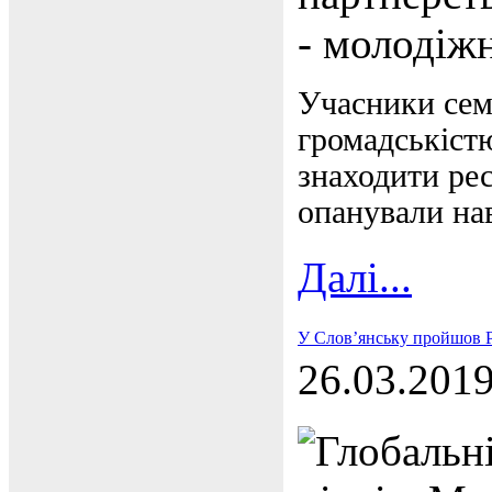
- молодіж
Учасники сем
громадськістю
знаходити рес
опанували нав
Далі...
У Слов’янську пройшов Р
26.03.201
Глобальн