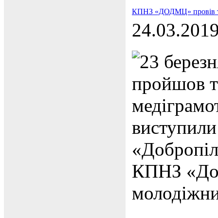
КПНЗ «ДОДМЦ» провів тр
24.03.201
23 березн
пройшов т
медіграмо
виступили
«Добропіл
КПНЗ «Дон
молодіжни