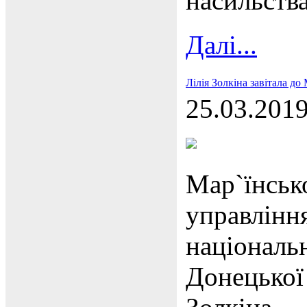
насильства
Далі...
Лілія Золкіна завітала до
25.03.201
Мар`їнськ
управління
націонал
Донецько