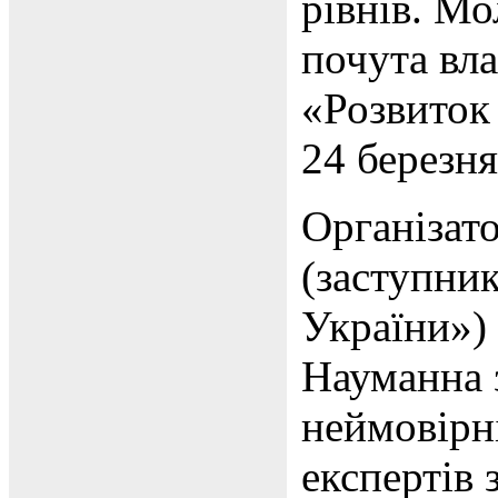
рівнів. М
почута вл
«Розвиток
24 березня
Організат
(заступни
України»)
Науманна 
неймовірні
експертів 