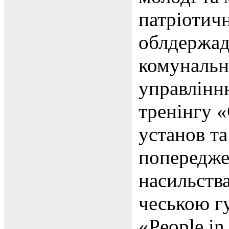
патріотич
облдержадм
комунальни
управлінню
тренінгу 
установ та
попередже
насильства
чеською г
«People i