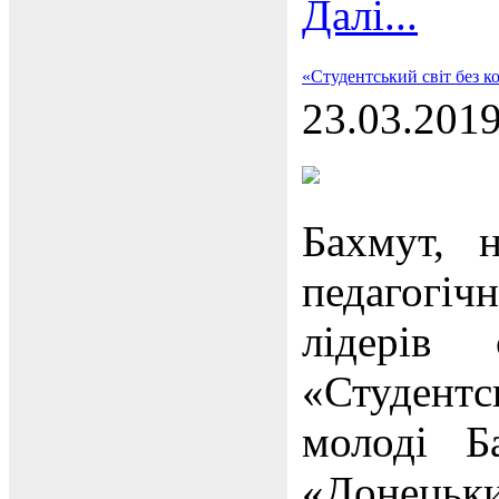
Далі...
«Студентський світ без к
23.03.201
Бахмут, н
педагогі
лідерів 
«Студент
молоді Б
«Донецьк