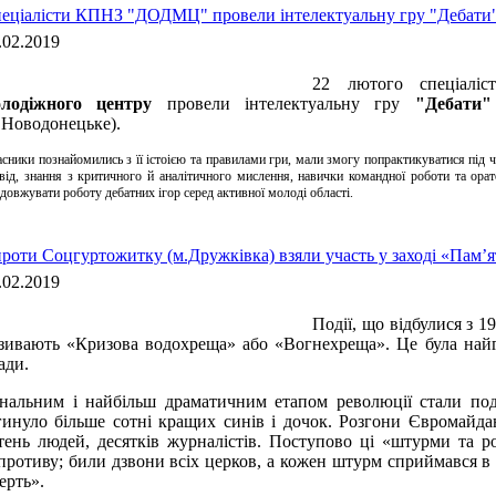
еціалісти КПНЗ "ДОДМЦ" провели інтелектуальну гру "Дебати
.02.2019
22 лютого спеціалі
лодіжного центру
провели інтелектуальну гру
"Дебати
.Новодонецьке).
сники познайомились з її істоією та правилами гри, мали змогу попрактикуватися під 
від, знання з критичного й аналітичного мислення, навички командної роботи та орат
довжувати роботу дебатних ігор серед активної молоді області.
роти Соцгуртожитку (м.Дружківка) взяли участь у заході «Пам’я
.02.2019
Події, що відбулися з 1
зивають «Кризова водохреща» або «Вогнехреща». Це була найг
ади.
нальним і найбільш драматичним етапом революції стали поді
гинуло більше сотні кращих синів і дочок. Розгони Євромайд
тень людей, десятків журналістів. Поступово ці «штурми та ро
противу; били дзвони всіх церков, а кожен штурм сприймався в У
ерть».