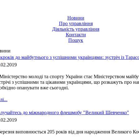
Новини
Про управління
Діяльність управління
Контакти
Пошук
вини
 кроків до майбутнього з успішними українцями: зустріч із Тара
.02.2019
Міністерство молоді та спорту України стає Міністерством майб
стрічі з успішними та цікавими українцями, що розкажуть про на
обхідно опанувати вже сьогодні.
і...
лучайтесь до міжнародного флешмобу "Великий Шевченко"
.02.2019
березня виповнюється 205 років від дня народження Великого Ко