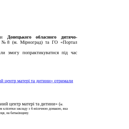
сти
Донецького обласного дитячо-
ОШ №8 (м. Мірноград) та ГО «Портал
ли змогу попрактикуватися під час
й центр матері та дитини» отримали
ий центр матері та дитини» (
м.
ям клієнтки закладу з 4-місячною донькою, яка
анця,
на батьківщину.