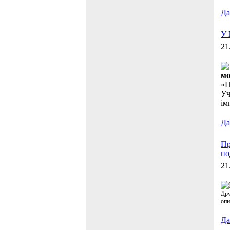
Дал
У 
21
мо
«П
Уч
ім
Дал
Пр
по
21
Др
опи
Дал