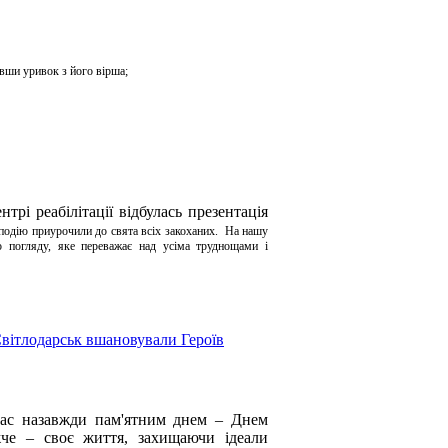
авши уривок з його вірша;
трі реабілітації відбулась презентація
дію приурочили до свята всіх закоханих. На нашу
погляду, яке переважає над усіма труднощами і
Світлодарськ вшановували Героїв
нас назавжди пам'ятним днем – Днем
жче – своє життя, захищаючи ідеали