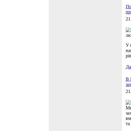
Пр
пр
21
лю
У 
на
рі
Дал
В 
за
21
Ми
за
вм
та