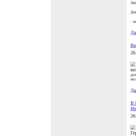
Зап
Для
- з
Дал
Ви
26
ви
дум
нег
Дал
В 
Не
26
Ге