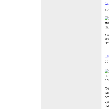
Сп
25
мо
(м
Уча
дос
про
Си
22
на
вл
Фі
за
со
су
см