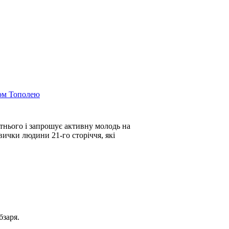
сом Тополею
утнього і запрошує активну молодь на
вички людини 21-го сторіччя, які
бзаря.