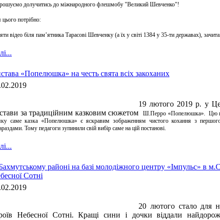
рошуємо долучитись до міжнародного флешмобу "Великий Шевченко"!
 цього потрібно:
няти відео біля пам’ятника Тарасові Шевченку (а їх у світі 1384 у 35-ти державах), зачит
і...
става «Попелюшка» на честь свята всіх закоханих
.02.2019
19 лютого 2019 р. у Цен
стави за традиційним казковим сюжетом
Ш.Перро «Попелюшка». Цю по
ку саме казка «Попелюшка» є яскравим зображенням чистого кохання з першого 
араздами. Тому педагоги зупинили свій вибір саме на цій постанові.
і...
Бахмутському районі на базі молодіжного центру «Імпульс» в м.
бесної Сотні
.02.2019
20 лютого стало для 
роїв Небесної Сотні. Кращі сини і дочки віддали найдоро