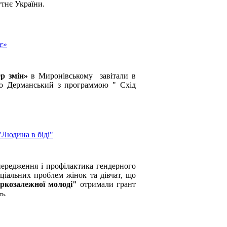
утнє України.
є»
р змін»
в Миронівському завітали в
ко Дерманський з программою " Схід
"Людина в біді"
ередження і профілактика гендерного
ціальних проблем жінок та дівчат, що
аркозалежної молоді"
отримали грант
ть.