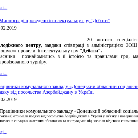
і...
Мирнограді проведено інтелектуальну гру "Дебати"
.02.2019
20 лютого спеціалі
лодіжного центру
, завдяки співпраці з адміністрацією З
ошук»» провели інтелектуальну гру
"Дебати".
асники познайомились з її істоією та правилами гри, ма
провізованого турніру.
і...
ацівники комунального закладу «Донецький обласний соціальни
дяку від посольства Азербайджану в Україні
.02.2019
Працівники комунального закладу «Донецький обласний соціальн
ужківка)
отримали подяку від посольства Азербайджану в Україні у зв'язку з поверненн
нилася в складних життєвих обставинах та постраждала від насилля від свого співмешк
і...