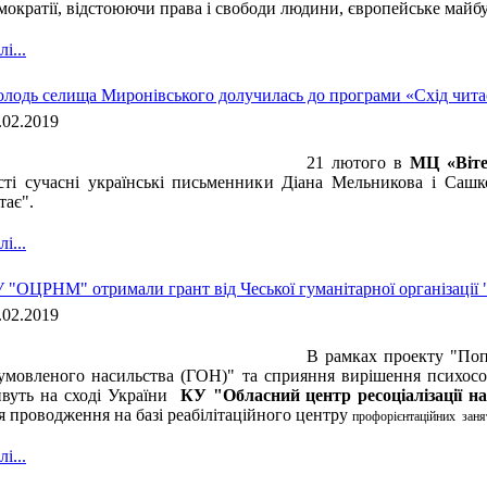
мократії, відстоюючи права і свободи людини, європейське майб
і...
лодь селища Миронівського долучилась до програми «Схід чита
.02.2019
21 лютого в
МЦ «Віте
сті сучасні українські письменники Діана Мельникова і Саш
тає".
і...
 "ОЦРНМ" отримали грант від Чеської гуманітарної організації 
.02.2019
В рамках проекту "Поп
умовленого насильства (ГОН)" та сприяння вирішення психосо
вуть на сході України
КУ "Обласний центр ресоціалізації н
я проводження на базі реабілітаційного центру
профорієнтаційних заня
і...