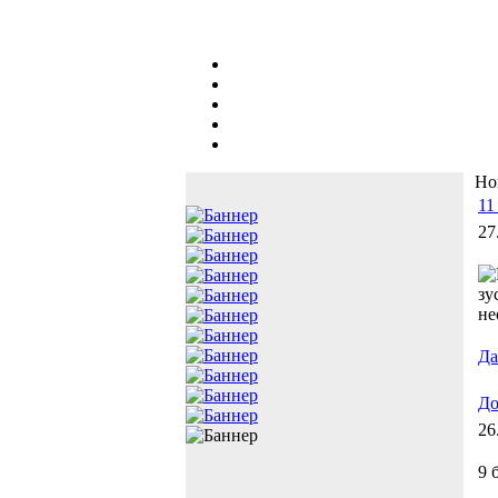
Но
11
27
зу
не
Дал
До
26
9 