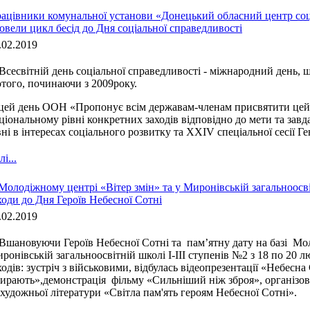
ацівники комунальної установи «Донецький обласний центр соц
овели цикл бесід до Дня соціальної справедливості
.02.2019
Всесвітній день соціальної справедливості - міжнародний день,
того, починаючи з 2009року.
цей день ООН «Пропонує всім державам-членам присвятити цей
ціональному рівні конкретних заходів відповідно до мети та завд
вні в інтересах соціального розвитку та XXIV спеціальної сесії Г
і...
Молодіжному центрі «Вітер змін» та у Миронівській загальноосвіт
ходи до Дня Героїв Небесної Сотні
.02.2019
Вшановуючи Героїв Небесної Сотні та пам’ятну дату на базі Мо
ронівській загальноосвітній школі І-ІІІ ступенів №2 з 18 по 20
ходів: зустріч з військовими, відбулась відеопрезентації «Небесна
ирають»,демонстрація фільму «Сильніший ніж зброя», організов
 художньої літератури «Світла пам'ять героям Небесної Сотні».