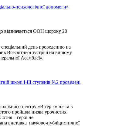
іально-психологічної допомоги»
 що відзначається ООН щороку 20
 спеціальний день проведенню на
ань Всесвітньої зустрічі на вищому
енеральної Асамблеї».
ній школі І-ІІІ ступенів №2 проведені
лодіжного центру «Вітер змін» та в
 лютого пройшла низка урочистих
 Сотня – герої не
ана виставка науково-публіцистичної