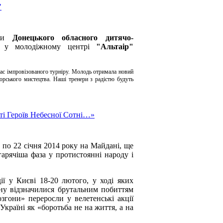
"
сти
Донецького обласного дитячо-
"
у молодіжному центрі
"Альтаір"
час імпровізованого турніру. Молодь отримала новий
орського мистецтва. Наші тренери з радістю будуть
ті Героїв Небесної Сотні…»
9 по 22 січня 2014 року на Майдані, ще
арячіша фаза у протистоянні народу і
ї у Києві 18-20 лютого, у ході яких
ану відзначилися брутальним побиттям
згони» переросли у велетенські акції
країні як «боротьба не на життя, а на