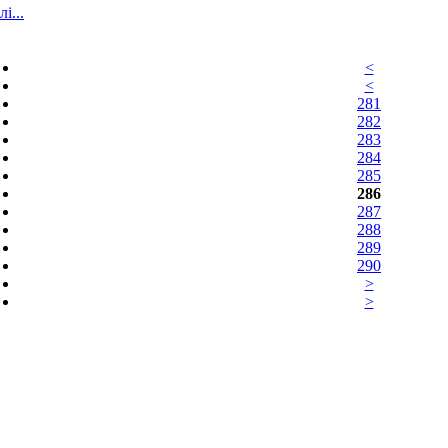
і...
<
<
281
282
283
284
285
286
287
288
289
290
>
>