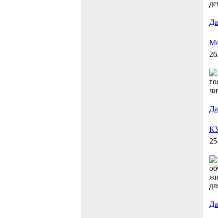
де
Дал
Мо
26
го
чи
Дал
КУ
25
об
жи
дл
Дал