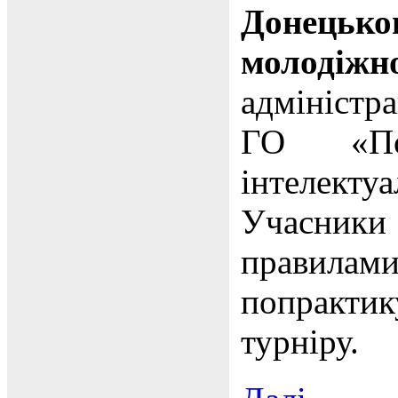
Донець
молодіжн
адміністр
ГО «По
інтелекту
Учасники 
правил
попрактик
турніру.