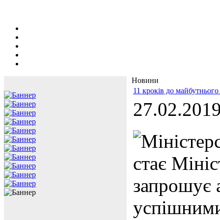
Новини
11 кроків до майбутнього
27.02.201
Міністерс
стає Міні
запрошує а
успішними