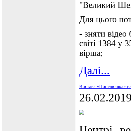
"Великий Ше
Для цього пот
- зняти відео
світі 1384 у 
вірша;
Далі...
Вистава «Попелюшка» на 
26.02.201
Центрі ре