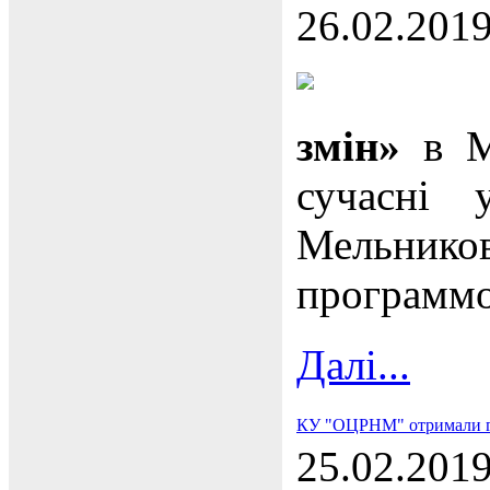
26.02.201
змін»
в Ми
сучасні 
Мельник
программо
Далі...
КУ "ОЦРНМ" отримали гран
25.02.201