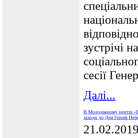
спеціальн
національ
відповідно
зустрічі н
соціально
сесії Гене
Далі...
В Молодіжному центрі «Ві
заходи до Дня Героїв Неб
21.02.201