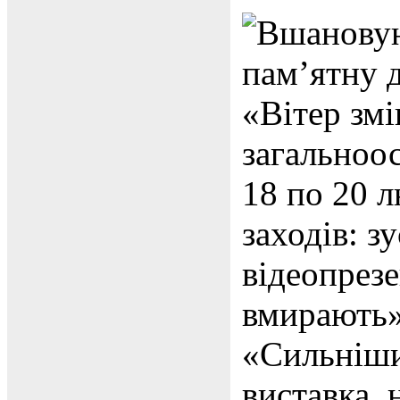
Вшановую
пам’ятну 
«Вітер зм
загальноос
18 по 20 
заходів: з
відеопрезе
вмирають»
«Сильніши
виставка 