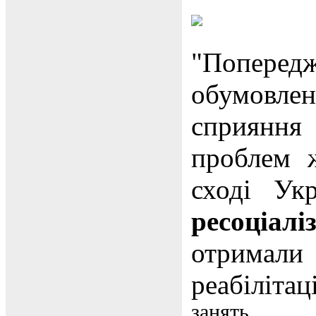
"Попередж
обумовл
сприяння
проблем 
сході У
ресоціал
отримали 
реабіліт
занять.