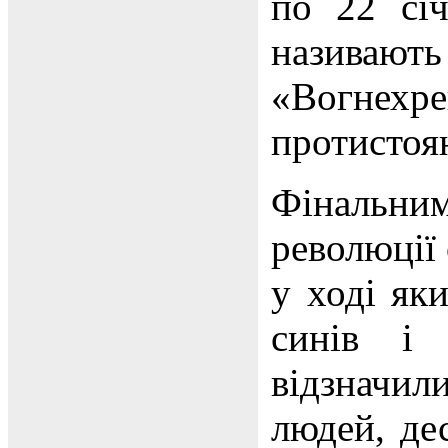
по 22 сі
називаю
«Вогнехре
протистоян
Фінальним
революції 
у ході як
синів і 
відзначил
людей, де