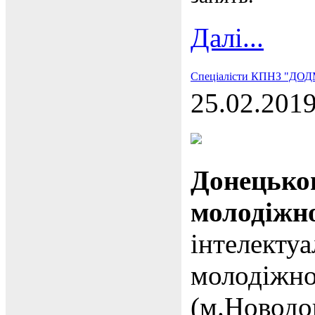
Далі...
Спеціалісти КПНЗ "ДОДМ
25.02.201
Донець
молоді
інтеле
молодіж
(м.Новодо