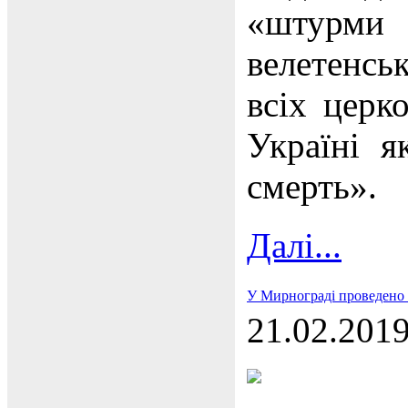
«штурми
велетенсь
всіх церк
Україні я
смерть».
Далі...
У Мирнограді проведено 
21.02.201