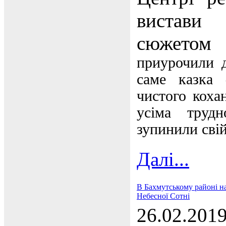
вистави
сюжето
приурочили 
саме казка
чистого коха
усіма труд
зупинили свій
Далі...
В Бахмутському районі на
Небесної Сотні
26.02.201