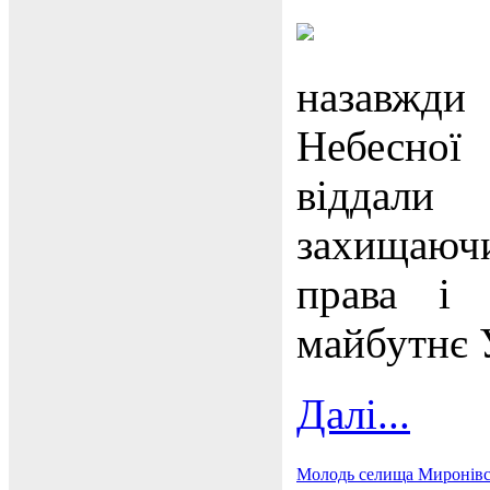
назавжди
Небесної
віддали
захищаючи
права і 
майбутнє 
Далі...
Молодь селища Миронівсь